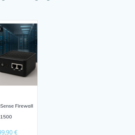
d
Sense Firewall
1500
99,90
€