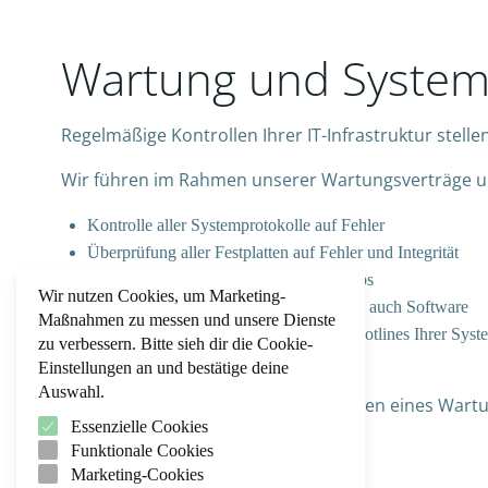
Wartung und System
Regelmäßige Kontrollen Ihrer IT-Infrastruktur stellen
Wir führen im Rahmen unserer Wartungsverträge unt
Kontrolle aller Systemprotokolle auf Fehler
Überprüfung aller Festplatten auf Fehler und Integrität
Überprüfung / ggf. Anlegen von Backups
Wir nutzen Cookies, um Marketing-
Fehlerbehebungen sowohl Hardware als auch Software
Maßnahmen zu messen und unsere Dienste
Wir stehen gern als Bindeglied zu den Hotlines Ihrer Sys
zu verbessern. Bitte sieh dir die Cookie-
Beratung zu alle IT-relevanten Themen
Einstellungen an und bestätige deine
Auswahl.
Ganz nebenbei erhalten Sie im Rahmen eines Wartun
Essenzielle Cookies
persönlichen Gespräch.
Funktionale Cookies
Marketing-Cookies